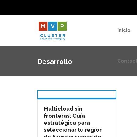
Contac
Inicio
Desarrollo
Contac
Multicloud sin
fronteras: Guía
estratégica para
seleccionar tu región
de Azure si vienes de