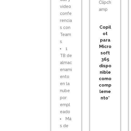
Clipch
video
amp
confe
rencia
Copil
s con
ot
Team
para
s
Micro
1
soft
TB de
365
almac
dispo
enami
nible
ento
como
en la
comp
nube
leme
por
nto*
empl
eado
Má
s de