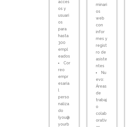
acces
minari
os y
os
usuari
web
os
con
para
infor
hasta
mes y
300
regist
empl
ro de
eados
asiste
Cor
ntes
reo
Nu
empr
evo:
esaria
Áreas
l
de
perso
trabaj
naliza
o
do
colab
(you@
orativ
yourb