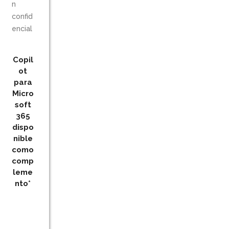
n
confid
encial
Copil
ot
para
Micro
soft
365
dispo
nible
c
omo
comp
leme
nto*