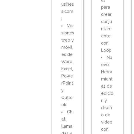
as
usines
para
s.com
crear
)
conju
Ver
ntam
siones
ente
web y
con
móvil
Loop
es de
Nu
Word,
evo:
Excel,
Herra
Powe
mient
rPoint
as de
y
edició
Outlo
n y
ok
diseñ
Ch
o de
at,
vídeo
llama
con
das y