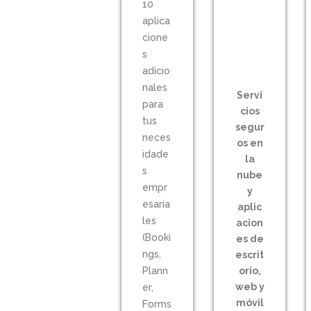
10
aplica
cione
s
adicio
nales
Servi
para
cios
tus
segur
neces
os en
idade
la
s
nube
empr
y
esaria
aplic
les
acion
(Booki
es de
ngs,
escrit
Plann
orio,
web y
er,
móvil
Forms