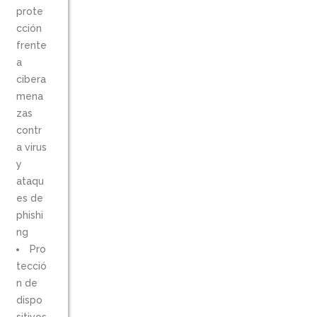
prote
cción
frente
a
cibera
mena
zas
contr
a virus
y
ataqu
es de
phishi
ng
Pro
tecció
n de
dispo