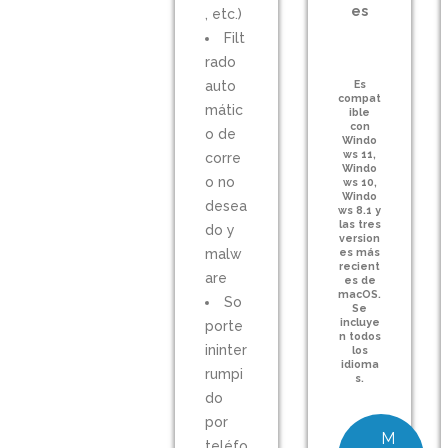
es
, etc.)
Filt
rado
auto
Es
compat
mátic
ible
con
o de
Windo
ws 11,
corre
Windo
o no
ws 10,
Windo
desea
ws 8.1 y
las tres
do y
version
malw
es más
recient
are
es de
macOS.
So
Se
incluye
porte
n todos
ininter
los
idioma
rumpi
s.
do
por
M
teléfo