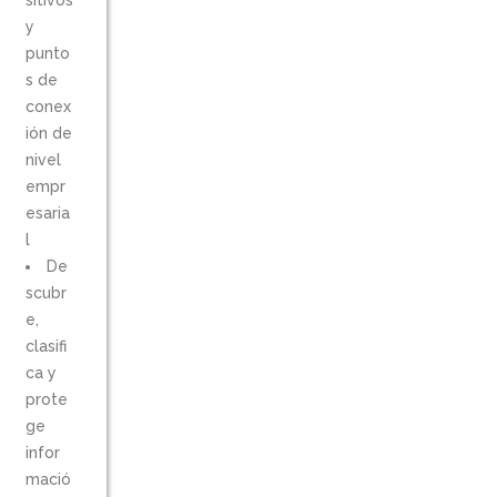
sitivos
y
punto
s de
conex
ión de
nivel
empr
esaria
l
De
scubr
e,
clasifi
ca y
prote
ge
infor
mació