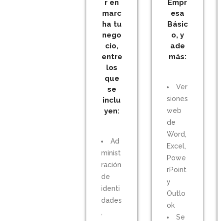
r en
Empr
marc
esa
ha tu
Básic
nego
o, y
cio,
ade
entre
más:
los
que
Ver
se
siones
inclu
yen:
web
de
Word,
Ad
Excel,
minist
Powe
ración
rPoint
de
y
identi
Outlo
dades
ok
,
Se