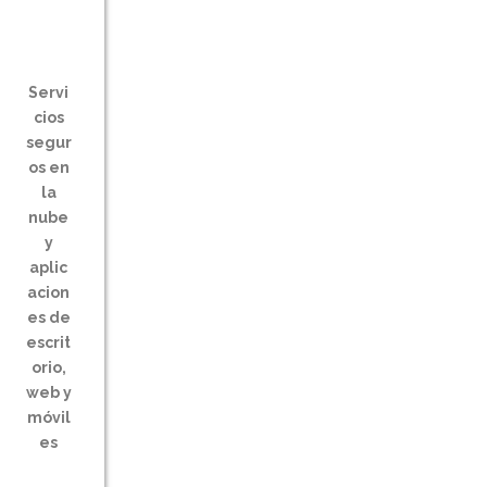
Servi
cios
segur
os en
la
nube
y
aplic
acion
es de
escrit
orio,
web y
móvil
es