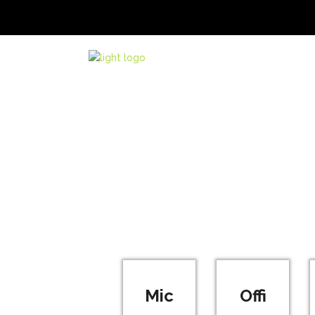
Contac
Inicio
Planes Off
Contac
Mic
Offi