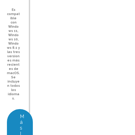
Es
compat
ible
con
Windo
ws 11,
Windo
ws 10,
Windo
ws 8.1 y
las tres
version
es más
recient
es de
macOS.
Se
incluye
n todos
los
idioma
s.
M
á
s
I