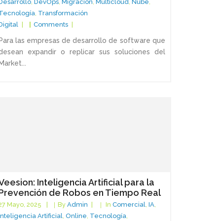
Desarrollo
,
DevOps
,
Migración
,
Multicloud
,
Nube
,
Tecnología
,
Transformación
Digital
Comments
Para las empresas de desarrollo de software que
desean expandir o replicar sus soluciones del
Market...
Veesion: Inteligencia Artificial para la
Prevención de Robos en Tiempo Real
27 Mayo, 2025
By
Admin
In
Comercial
,
IA
,
Inteligencia Artificial
,
Online
,
Tecnología
,