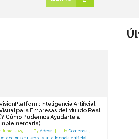
Úl
VisionPlatform: Inteligencia Artificial
Visual para Empresas del Mundo Real
(Y Cómo Podemos Ayudarte a
Implementarla)
2 Junio, 2025
By
Admin
In
Comercial
,
Detección De Humo
,
IA
,
Inteligencia Artificial
,