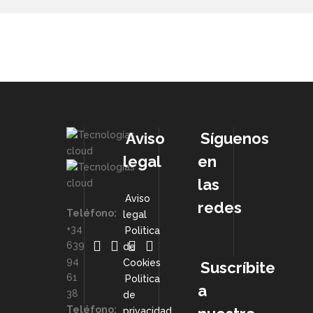
Aviso
Síguenos
legal
en
las
Aviso
redes
Teléfono:
legal
+34
Politica
639
de
94
Cookies
Suscríbite
61
Politica
a
38
de
Teléfono:
privacidad