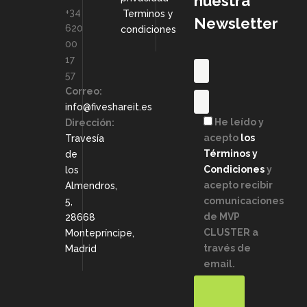
nuestra
+34
Terminos y
Newsletter
620
condiciones
00
17
57
Correo:
info@fiveshareit.es
He leído y
Dirección:
acepto
los
Travesía
Términos y
de
Condiciones
y
los
acepto recibir
Almendros,
comunicaciones
5,
de MVP
28668
CLUSTER a
Montepríncipe,
través de
Madrid
email.