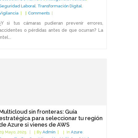
Seguridad Laboral
,
Transformación Digital
,
Vigilancia
Comments
¿Y si tus cámaras pudieran prevenir errores,
accidentes o pérdidas antes de que ocurran? La
intel...
Multicloud sin fronteras: Guía
estratégica para seleccionar tu región
de Azure si vienes de AWS
29 Mayo, 2025
By
Admin
In
Azure
,