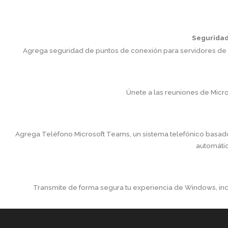
Seguridad
Agrega seguridad de puntos de conexión para servidores de
Únete a las reuniones de Micro
Agrega Teléfono Microsoft Teams, un sistema telefónico basado
automátic
Transmite de forma segura tu experiencia de Windows, inclu