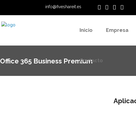
info@fiveshareit.es
Contacto
Inicio
Empresa
Office 365 Business Premium
Contacto
Aplicac