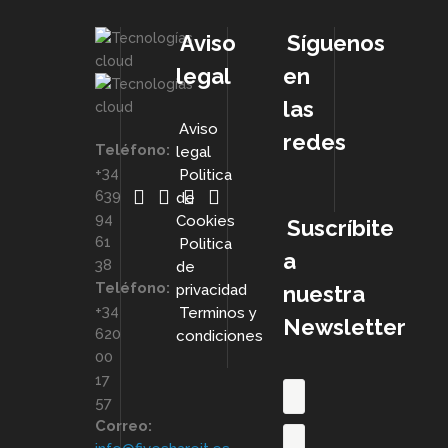
Aviso
Síguenos
legal
en
las
Aviso
redes
Teléfono:
legal
+34
Politica
639
de
94
Cookies
Suscríbite
61
Politica
a
38
de
Teléfono:
privacidad
nuestra
+34
Terminos y
Newsletter
620
condiciones
00
17
57
Correo: