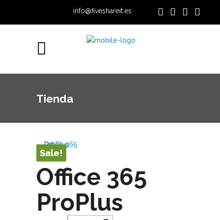
info@fiveshareit.es
Tienda
Sale!
Office 365
ProPlus