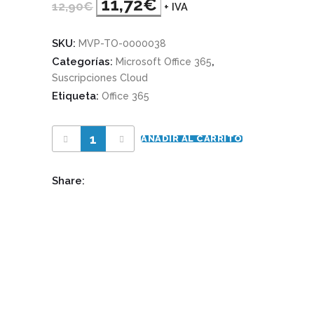
11,72
€
El
El
12,90
€
+ IVA
precio
precio
SKU:
MVP-TO-0000038
original
actual
Categorías:
,
Microsoft Office 365
Suscripciones Cloud
era:
es:
Etiqueta:
Office 365
12,90€.
11,72€.
AÑADIR AL CARRITO
Share: