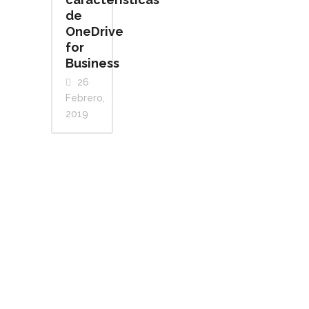
de
OneDrive
for
Business
26
Febrero,
2019