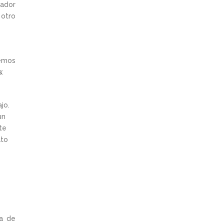
jador
 otro
remos
s
:
jo.
un
te
ato
ia de