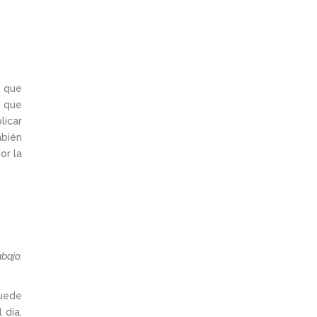
 que
s que
licar
mbién
or la
bajo.
puede
 día.