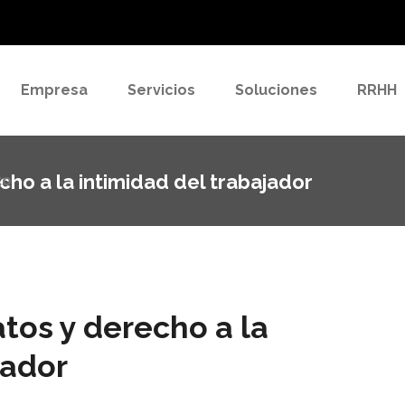
to
Empresa
Servicios
Soluciones
RRHH
cho a la intimidad del trabajador
to
atos y derecho a la
jador