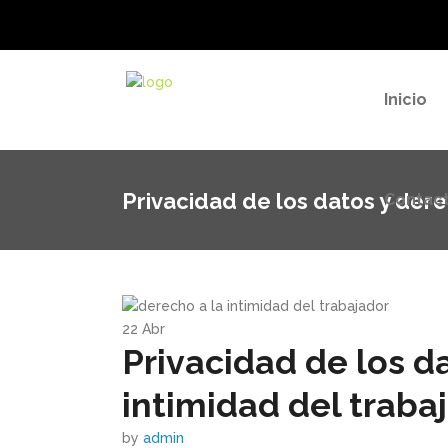
Contac
Inicio
Privacidad de los datos y dere
Contac
22
Abr
Privacidad de los d
intimidad del traba
by
admin