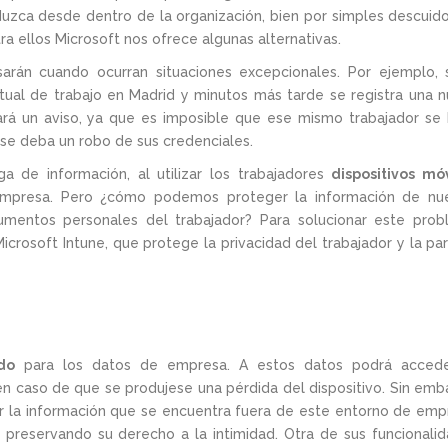
zca desde dentro de la organización, bien por simples descuid
ra ellos Microsoft nos ofrece algunas alternativas.
arán cuando ocurran situaciones excepcionales. Por ejemplo, 
tual de trabajo en Madrid y minutos más tarde se registra una 
dará un aviso, ya que es imposible que ese mismo trabajador se
e deba un robo de sus credenciales.
 de información, al utilizar los trabajadores
dispositivos mó
presa. Pero ¿cómo podemos proteger la información de nue
cumentos personales del trabajador? Para solucionar este pro
icrosoft Intune, que protege la privacidad del trabajador y la pa
do
para los datos de empresa. A estos datos podrá accede
en caso de que se produjese una pérdida del dispositivo. Sin emb
ar la información que se encuentra fuera de este entorno de emp
y preservando su derecho a la intimidad. Otra de sus funcionali