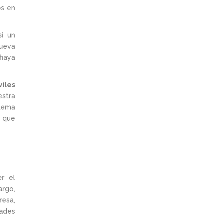
os en
si un
nueva
 haya
viles
stra
blema
r que
r el
argo,
resa,
dades